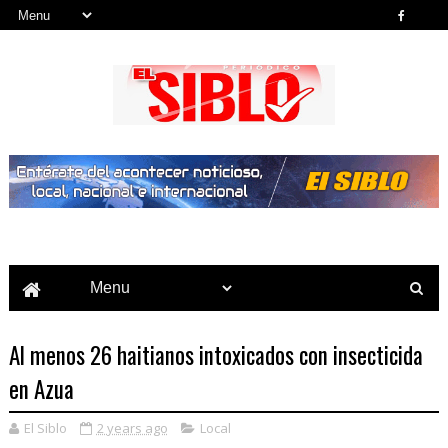
Noticias del País, la Región y Más...
Al menos 26 haitianos intoxicados con insecticida
en Azua
El Siblo
2 years ago
Local