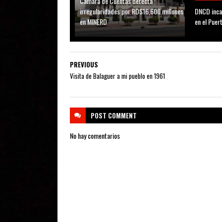
Cámara de Cuentas detecta
irregularidades por RD$16,600 millones
DNCD inca
en MINERD
en el Puer
PREVIOUS
Visita de Balaguer a mi pueblo en 1961
POST
COMMENT
No hay comentarios