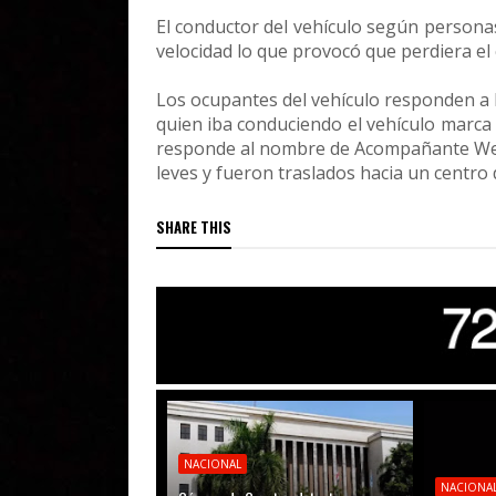
El conductor del vehículo según persona
velocidad lo que provocó que perdiera el 
Los ocupantes del vehículo responden a 
quien iba conduciendo el vehículo marca
responde al nombre de Acompañante Wen
leves y fueron traslados hacia un centro 
SHARE THIS
NACIONAL
NACIONA