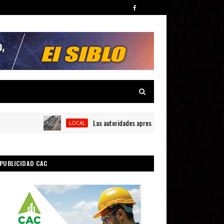
Las autoridades apresan tres personas y ocupan siete arm
LOCAL
PUBLICIDAD CAC