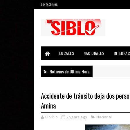
CONTÁCTENOS:
Noticias del País, la Región y Más...
LOCALES
NACIONALES
INTERNAC
Noticias de Última Hora
Accidente de tránsito deja dos person
Amina
El Siblo
2 years ago
Nacional