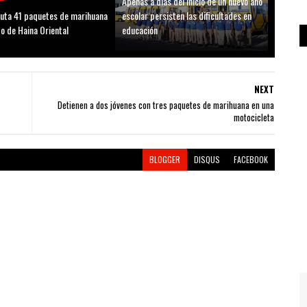
Apenas a días del inicio de un nuevo año
uta 41 paquetes de marihuana
escolar persisten las dificultades en
to de Haina Oriental
educación
NEXT
Detienen a dos jóvenes con tres paquetes de marihuana en una
motocicleta
BLOGGER
DISQUS
FACEBOOK