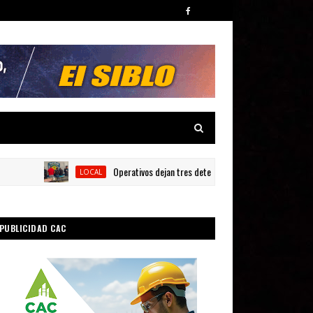
Operativos dejan tres detenidos y siete armas ocupadas en B
LOCAL
PUBLICIDAD CAC