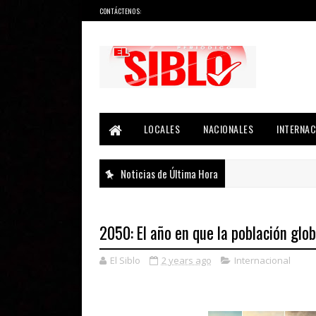
CONTÁCTENOS:
Noticias del País, la Región y Más...
LOCALES
NACIONALES
INTERNAC
Noticias de Última Hora
2050: El año en que la población gl
El Siblo
2 years ago
Internacional