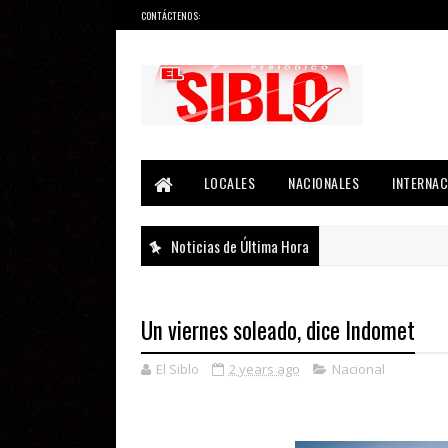
CONTÁCTENOS:
Noticias del País, la Región y Más...
LOCALES
NACIONALES
INTERNAC
Noticias de Última Hora
Un viernes soleado, dice Indomet
El Siblo
2 years ago
Nacional