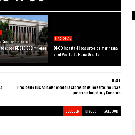
L
NACIONAL
 Cuentas detecta
idades por RD$16,600 millones
DNCD incauta 41 paquetes de marihuana
D
en el Puerto de Haina Oriental
NEXT
es
Presidente Luis Abinader ordena la supresión de Fodearte; recursos
pasarán a Industria y Comercio
BLOGGER
DISQUS
FACEBOOK