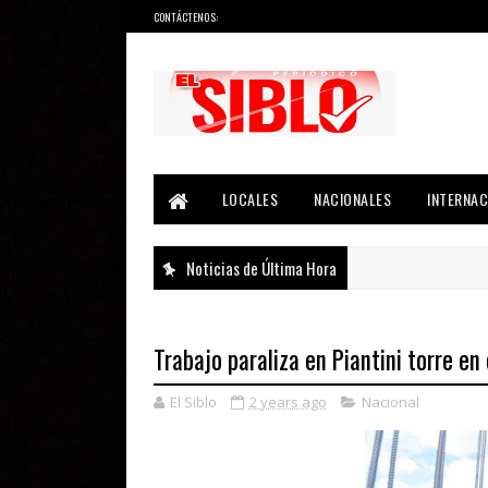
CONTÁCTENOS:
Noticias del País, la Región y Más...
LOCALES
NACIONALES
INTERNAC
Noticias de Última Hora
Trabajo paraliza en Piantini torre en
El Siblo
2 years ago
Nacional