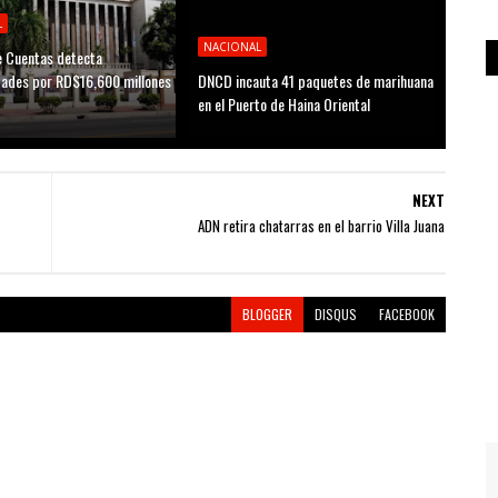
L
NACIONAL
 Cuentas detecta
idades por RD$16,600 millones
DNCD incauta 41 paquetes de marihuana
D
en el Puerto de Haina Oriental
NEXT
ADN retira chatarras en el barrio Villa Juana
BLOGGER
DISQUS
FACEBOOK