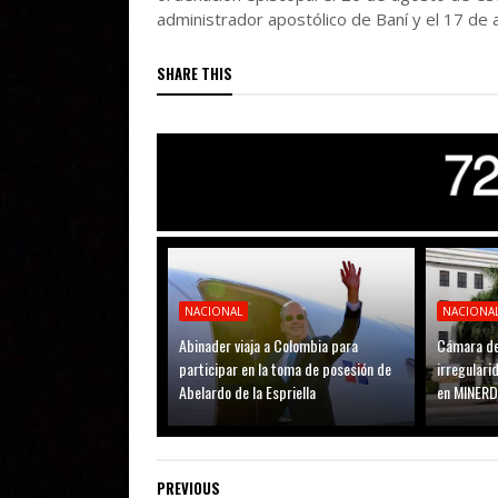
administrador apostólico de Baní y el 17 de
SHARE THIS
NACIONAL
NACIONA
Abinader viaja a Colombia para
Cámara de
participar en la toma de posesión de
irregular
Abelardo de la Espriella
en MINER
PREVIOUS