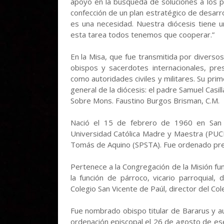
apoyo en la búsqueda de soluciones a los pr
confección de un plan estratégico de desarr
es una necesidad. Nuestra diócesis tiene u
esta tarea todos tenemos que cooperar.”
En la Misa, que fue transmitida por diverso
obispos y sacerdotes internacionales, pres
como autoridades civiles y militares. Su pri
general de la diócesis: el padre Samuel Casill
Sobre Mons. Faustino Burgos Brisman, C.M.
Nació el 15 de febrero de 1960 en San Fr
Universidad Católica Madre y Maestra (PUCM
Tomás de Aquino (SPSTA). Fue ordenado pre
Pertenece a la Congregación de la Misión fun
la función de párroco, vicario parroquial, 
Colegio San Vicente de Paúl, director del Col
Fue nombrado obispo titular de Bararus y aux
ordenación episcopal el 26 de agosto de e