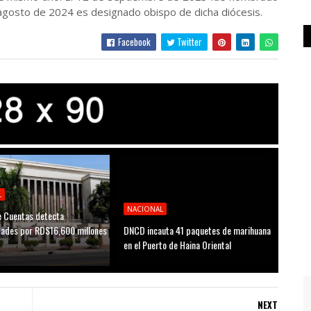
 agosto de 2024 es designado obispo de dicha diócesis.
Facebook
Twitter
L
NACIONAL
 Cuentas detecta
idades por RD$16,600 millones
DNCD incauta 41 paquetes de marihuana
D
en el Puerto de Haina Oriental
NEXT