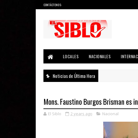
CONTÁCTENOS:
Noticias del País, la Región y Más...
LOCALES
NACIONALES
INTERNAC
Noticias de Última Hora
Mons. Faustino Burgos Brisman es in
El Siblo
2 years ago
Nacional