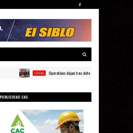
Operativos dejan tres detenidos y siete armas ocupadas en 
LOCAL
PUBLICIDAD CAC