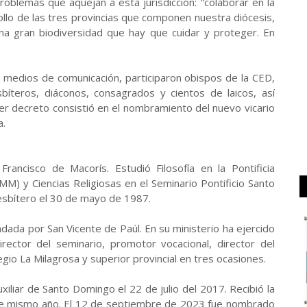
oblemas que aquejan a esta jurisdicción: “colaborar en la
ollo de las tres provincias que componen nuestra diócesis,
na gran biodiversidad que hay que cuidar y proteger. En
s medios de comunicación, participaron obispos de la CED,
bíteros, diáconos, consagrados y cientos de laicos, así
mer decreto consistió en el nombramiento del nuevo vicario
a.
ancisco de Macorís. Estudió Filosofía en la Pontificia
M) y Ciencias Religiosas en el Seminario Pontificio Santo
sbítero el 30 de mayo de 1987.
dada por San Vicente de Paúl. En su ministerio ha ejercido
director del seminario, promotor vocacional, director del
egio La Milagrosa y superior provincial en tres ocasiones.
iliar de Santo Domingo el 22 de julio del 2017. Recibió la
se mismo año. El 12 de septiembre de 2023 fue nombrado