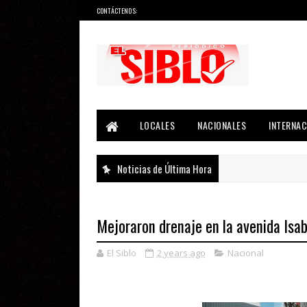
CONTÁCTENOS:
Noticias del País, la Región y Más...
LOCALES
NACIONALES
INTERNAC
Noticias de Última Hora
Mejoraron drenaje en la avenida Isabe
El Siblo
2 years ago
Nacional