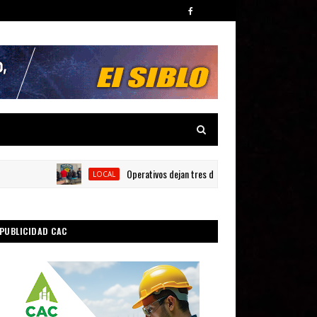
Operativos dejan tres detenidos y siete armas ocupada
LOCAL
PUBLICIDAD CAC