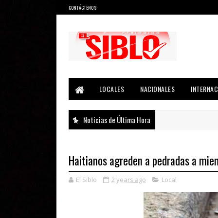
CONTÁCTENOS:
Noticias del País, la Región y Más...
LOCALES
NACIONALES
INTERNAC
Noticias de Última Hora
Haitianos agreden a pedradas a miem
El Siblo
2 years ago
Local