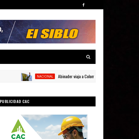
Abinader viaja a Colombia para participar en la toma de 
NACIONAL
PUBLICIDAD CAC