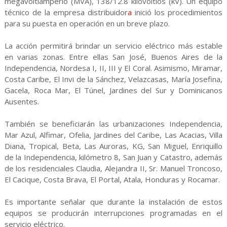
megavoltiamperio (MVA), 138/12.8 kilovoltios (kV). Un equipo
técnico de la empresa distribuidor
a
inició los procedimientos
para su puesta en operación en un breve plazo.
La acción permitirá brindar un servicio eléctrico más estable
en varias zonas. Entre ellas San José, Buenos Aires de la
Independencia, Nordesa I, II, III y El Coral. Asimismo, Miramar,
Costa Caribe, El Invi de la Sánchez, Velazcasas, María Josefina,
Gacela, Roca Mar, El Túnel, Jardines del Sur y Dominicanos
Ausentes.
También se beneficiarán las urbanizaciones Independencia,
Mar Azul, Alfimar, Ofelia, Jardines del Caribe, Las Acacias, Villa
Diana, Tropical, Beta, Las Auroras, KG, San Miguel, Enriquillo
de la Independencia, kilómetro 8, San Juan y Catastro, además
de los residenciales Claudia, Alejandra II, Sr. Manuel Troncoso,
El Cacique, Costa Brava, El Portal, Atala, Honduras y Rocamar.
Es importante señalar que durante la instalación de estos
equipos se producirán interrupciones programadas en el
servicio eléctrico.