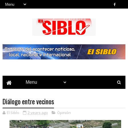
Noticias del País, la Región y Más...
Diálogo entre vecinos
El Siblo
2 years ago
Opinión