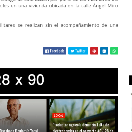
oles en una vivienda ubicada en la calle Ángel Miro
ilitares se realizan sin el acompañamiento de una
Facebook
Twitter
LOCAL
Productor agrícola denuncia falta de
 Barahona Benjamín Toral
electrobomba en el proyecto AC-128 de