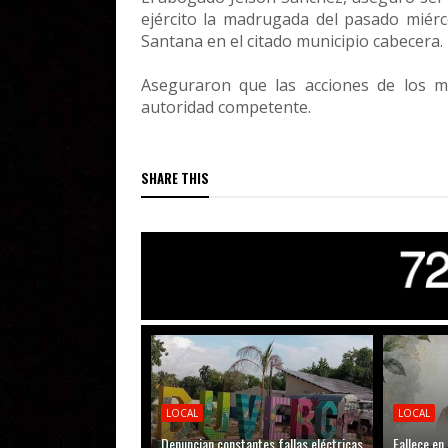
ejército la madrugada del pasado miérc
Santana en el citado municipio cabecera.
Aseguraron que las acciones de los m
autoridad competente.
SHARE THIS
LOCAL
LOCAL
Denuncian constantes fallas eléctricas
Fallece en