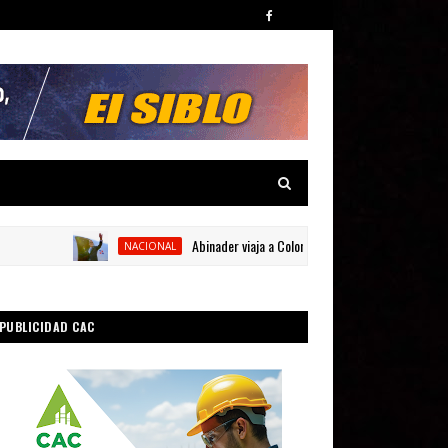
Abinader viaja a Colombia para participar en la toma de 
NACIONAL
PUBLICIDAD CAC