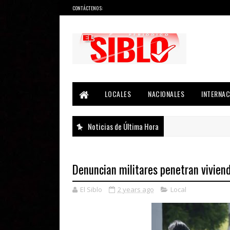
CONTÁCTENOS:
Noticias del País, la Región y Más...
LOCALES
NACIONALES
INTERNAC
Noticias de Última Hora
Denuncian militares penetran vivien
El Siblo
2 years ago
Local