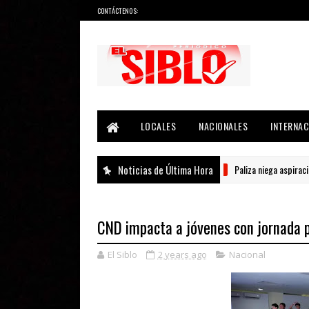
CONTÁCTENOS:
Noticias del País, la Región y Más...
LOCALES
NACIONALES
INTERNAC
Noticias de Última Hora
Paliza niega aspiraciones p
NACIONAL
CND impacta a jóvenes con jornada pr
El Siblo
2 years ago
Nacional