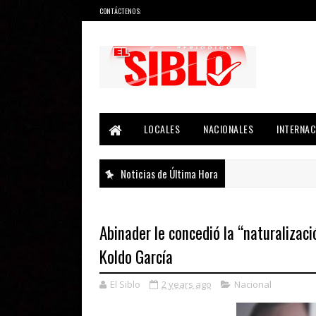
CONTÁCTENOS:
Noticias del País, la Región y Más...
LOCALES
NACIONALES
INTERNAC
Noticias de Última Hora
Abinader le concedió la “naturalizac
Koldo García
El Siblo
2 years ago
Nacional