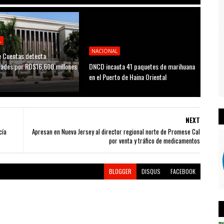
L
NACIONAL
 Cuentas detecta
idades por RD$16,600 millones
DNCD incauta 41 paquetes de marihuana
D
en el Puerto de Haina Oriental
NEXT
cía
Apresan en Nueva Jersey al director regional norte de Promese Cal
por venta y tráfico de medicamentos
BLOGGER
DISQUS
FACEBOOK