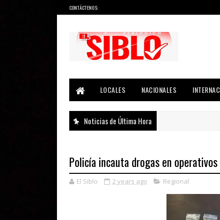
CONTÁCTENOS:
Noticias del País, la Región y Más...
LOCALES
NACIONALES
INTERNAC
Noticias de Última Hora
Policía incauta drogas en operativos
El Siblo
2 years ago
Regional