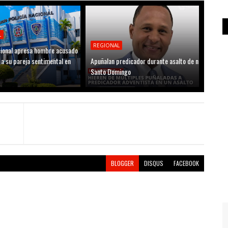
L
REGIONAL
acional apresa hombre acusado
 a su pareja sentimental en
Apuñalan predicador durante asalto de n
Santo Domingo
BLOGGER
DISQUS
FACEBOOK