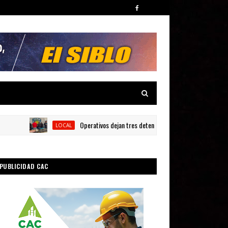
Operativos dejan tres detenidos y siete armas ocupadas en B
LOCAL
PUBLICIDAD CAC