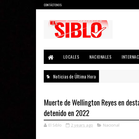
CONTÁCTENOS:
Noticias del País, la Región y Más...
LOCALES
NACIONALES
INTERNAC
Noticias de Última Hora
Muerte de Wellington Reyes en desta
detenido en 2022
El Siblo
2 years ago
Nacional