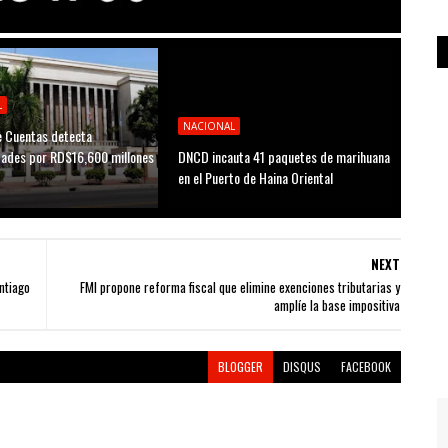
L
NACIONAL
 Cuentas detecta
idades por RD$16,600 millones
DNCD incauta 41 paquetes de marihuana
D
en el Puerto de Haina Oriental
NEXT
ntiago
FMI propone reforma fiscal que elimine exenciones tributarias y
amplíe la base impositiva
BLOGGER
DISQUS
FACEBOOK