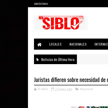
CONTÁCTENOS:
Noticias del País, la Región y Más...
LOCALES
NACIONALES
INTERNAC
Noticias de Última Hora
Juristas difieren sobre necesidad de
El Siblo
2 years ago
Nacional