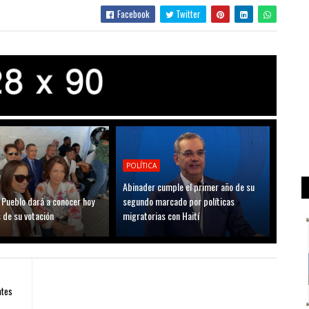
Facebook
Twitter
POLÍTICA
Abinader cumple el primer año de su
 Pueblo dará a conocer hoy
segundo marcado por políticas
 de su votación
migratorias con Haití
ntes