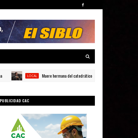
Muere hermana del catedrático universitario Carlos Julio Féliz Vida
LOCAL
PUBLICIDAD CAC