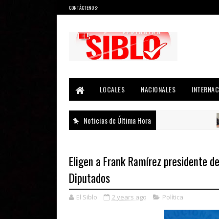
CONTÁCTENOS:
Noticias del País, la Región y Más...
LOCALES
NACIONALES
INTERNAC
Noticias de Última Hora
Eligen a Frank Ramírez presidente d
Diputados
El Siblo
2 years ago
Política