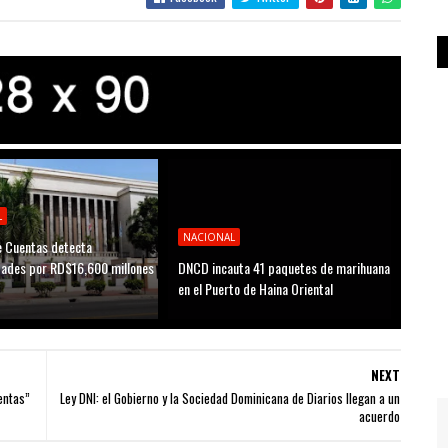
L
NACIONAL
 Cuentas detecta
idades por RD$16,600 millones
DNCD incauta 41 paquetes de marihuana
D
en el Puerto de Haina Oriental
NEXT
entas”
Ley DNI: el Gobierno y la Sociedad Dominicana de Diarios llegan a un
acuerdo