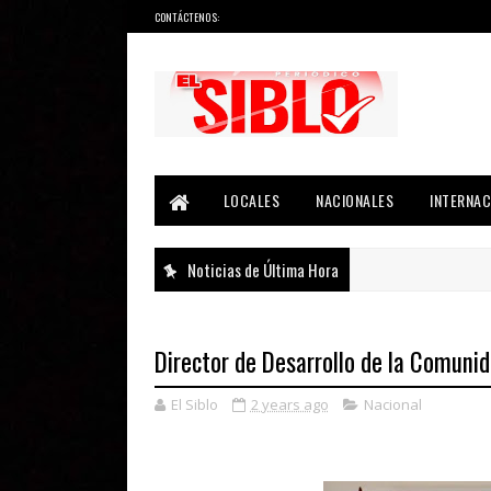
CONTÁCTENOS:
Noticias del País, la Región y Más...
LOCALES
NACIONALES
INTERNAC
Noticias de Última Hora
Director de Desarrollo de la Comuni
El Siblo
2 years ago
Nacional