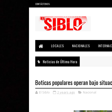
CONTÁCTENOS:
Noticias del País, la Región y Más...
LOCALES
NACIONALES
INTERNAC
Noticias de Última Hora
Boticas populares operan bajo situa
El Siblo
2 years ago
Nacional