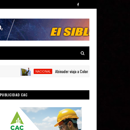
Abinader viaja a Colombia para participar en la toma de 
NACIONAL
PUBLICIDAD CAC