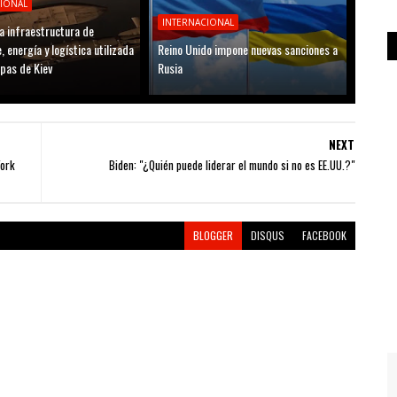
CIONAL
INTERNACIONAL
a infraestructura de
, energía y logística utilizada
Reino Unido impone nuevas sanciones a
opas de Kiev
Rusia
NEXT
York
Biden: "¿Quién puede liderar el mundo si no es EE.UU.?"
BLOGGER
DISQUS
FACEBOOK