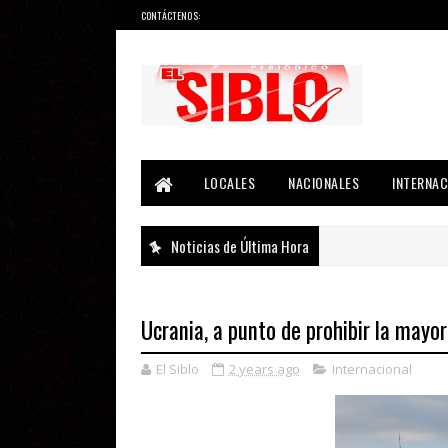
CONTÁCTENOS:
Noticias del País, la Región y Más...
LOCALES
NACIONALES
INTERNAC
Noticias de Última Hora
Ucrania, a punto de prohibir la mayor 
El Siblo
2 years ago
Internacional