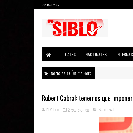
CONTÁCTENOS:
Noticias del País, la Región y Más...
LOCALES
NACIONALES
INTERNAC
Noticias de Última Hora
Robert Cabral: tenemos que imponerle
El Siblo
2 years ago
Nacional