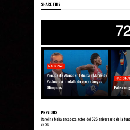
SHARE THIS
NACIONAL
Presidente Abinader felicita a Marileidy
NACIONA
Paulino por medalla de oro en Juegos
Olímpicos
Paliza nie
PREVIOUS
Carolina Mejía encabeza actos del 526 aniversario de la fun
de SD