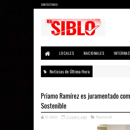
CONTÁCTENOS:
Noticias del País, la Región y Más...
LOCALES
NACIONALES
INTERNAC
Noticias de Última Hora
Priamo Ramírez es juramentado como
Sostenible
El Siblo
2 years ago
Nacional