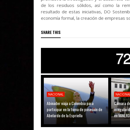
de los residuos sólidos, así como la rem
resultado de estas iniciativas, DO Sostenib
economía formal, la creación de empresas so
SHARE THIS
NACIONAL
NACIONA
Abinader viaja a Colombia para
Cámara de
participar en la toma de posesión de
irregular
Abelardo de la Espriella
en MINER