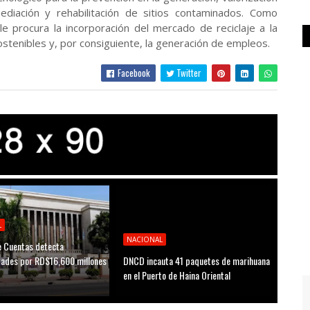
ediación y rehabilitación de sitios contaminados. Como
le procura la incorporación del mercado de reciclaje a la
stenibles y, por consiguiente, la generación de empleos.
Facebook
Twitter
L
NACIONAL
 Cuentas detecta
idades por RD$16,600 millones
DNCD incauta 41 paquetes de marihuana
D
en el Puerto de Haina Oriental