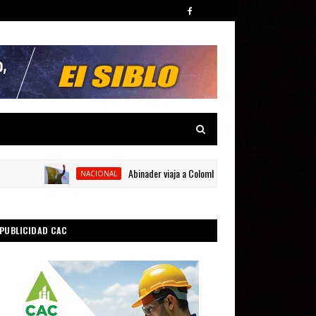
Abinader viaja a Colombia para participar en la toma de p
NACIONAL
PUBLICIDAD CAC