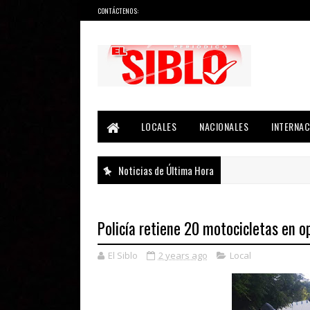
CONTÁCTENOS:
Noticias del País, la Región y Más...
LOCALES
NACIONALES
INTERNAC
Noticias de Última Hora
Policía retiene 20 motocicletas en o
El Siblo
2 years ago
Local