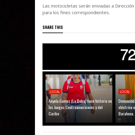
Las motocicletas serán enviadas a Direcció
para los fines correspondientes.
SHARE THIS
LOCAL
LOCAL
Anyela Gomez (La Beba) hace historia en
Denuncian 
los Juegos Centroamericanos y del
eléctrico 
Caribe
Barahona.