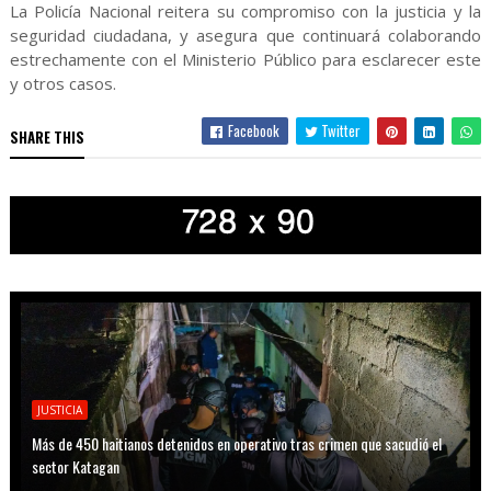
La Policía Nacional reitera su compromiso con la justicia y la
seguridad ciudadana, y asegura que continuará colaborando
estrechamente con el Ministerio Público para esclarecer este
y otros casos.
Facebook
Twitter
SHARE THIS
JUSTICIA
Más de 450 haitianos detenidos en operativo tras crimen que sacudió el
sector Katagan