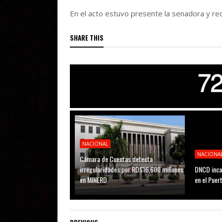
En el acto estuvo presente la senadora y reci
SHARE THIS
NACIONAL
NACIONA
Cámara de Cuentas detecta
irregularidades por RD$16,600 millones
DNCD inca
en MINERD
en el Puer