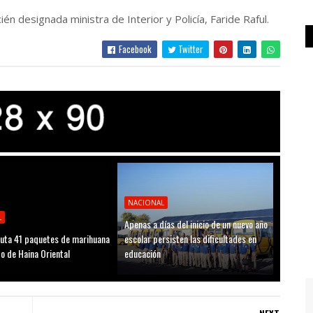
én designada ministra de Interior y Policía, Faride Raful.
Facebook
Twitter
NACIONAL
L
Apenas a días del inicio de un nuevo año
uta 41 paquetes de marihuana
escolar persisten las dificultades en
to de Haina Oriental
educación