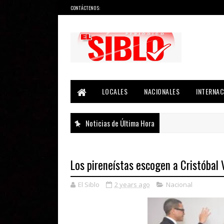
CONTÁCTENOS:
Noticias del País, la Región y Más...
LOCALES
NACIONALES
INTERNAC
Noticias de Última Hora
Los pireneístas escogen a Cristóbal 
El Siblo
2 years ago
Nacional