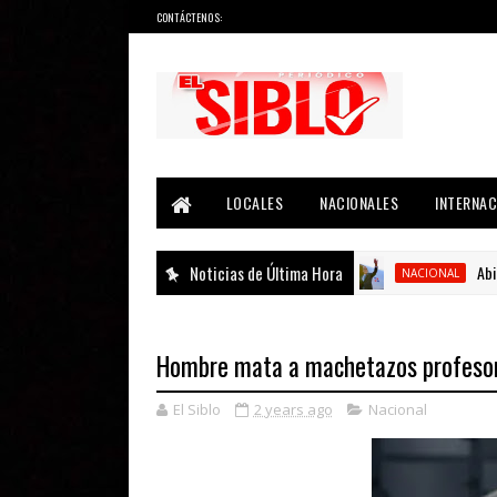
CONTÁCTENOS:
Noticias del País, la Región y Más...
LOCALES
NACIONALES
INTERNAC
Noticias de Última Hora
Abinader v
NACIONAL
Hombre mata a machetazos profesor
El Siblo
2 years ago
Nacional