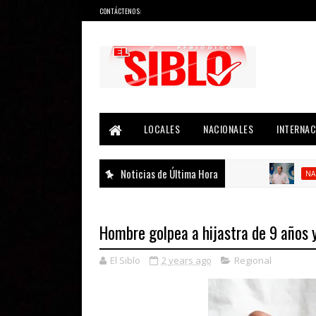
CONTÁCTENOS:
Noticias del País, la Región y Más...
LOCALES
NACIONALES
INTERNAC
Noticias de Última Hora
NACIONA
Hombre golpea a hijastra de 9 años 
El Siblo
2 years ago
Regional