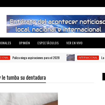
IONALES
OPINIÓN
ESPECTÁCULOS
VER EN VIVO
Paliza niega aspiraciones para el 2028
La crisis
L
INTERNACIONAL
y le tumba su dentadura