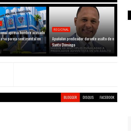
L
REGIONAL
acional apresa hombre acusado
 a su pareja sentimental en
Apuñalan predicador durante asalto de n
Santo Domingo
BLOGGER
DISQUS
FACEBOOK