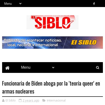
Noticias del País, la Región y Más...
Funcionaria de Biden aboga por la 'teoría queer' en
armas nucleares
El Siblo
2 years ago
Internacional