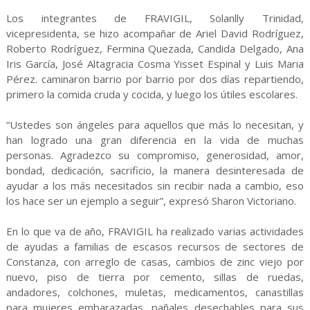
Los integrantes de FRAVIGIL, Solanlly Trinidad,
vicepresidenta, se hizo acompañar de Ariel David Rodríguez,
Roberto Rodríguez, Fermina Quezada, Candida Delgado, Ana
Iris García, José Altagracia Cosma Yisset Espinal y Luis Maria
Pérez. caminaron barrio por barrio por dos días repartiendo,
primero la comida cruda y cocida, y luego los útiles escolares.
“Ustedes son ángeles para aquellos que más lo necesitan, y
han logrado una gran diferencia en la vida de muchas
personas. Agradezco su compromiso, generosidad, amor,
bondad, dedicación, sacrificio, la manera desinteresada de
ayudar a los más necesitados sin recibir nada a cambio, eso
los hace ser un ejemplo a seguir”, expresó Sharon Victoriano.
En lo que va de año, FRAVIGIL ha realizado varias actividades
de ayudas a familias de escasos recursos de sectores de
Constanza, con arreglo de casas, cambios de zinc viejo por
nuevo, piso de tierra por cemento, sillas de ruedas,
andadores, colchones, muletas, medicamentos, canastillas
para mujeres embarazadas, pañales desechables para sus