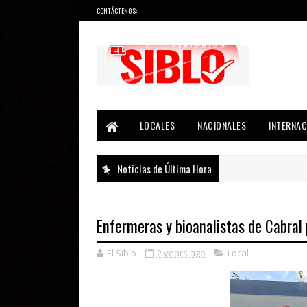
CONTÁCTENOS:
Noticias del País, la Región y Más...
LOCALES
NACIONALES
INTERNAC
Noticias de Última Hora
Enfermeras y bioanalistas de Cabral
El Siblo
2 years ago
Local