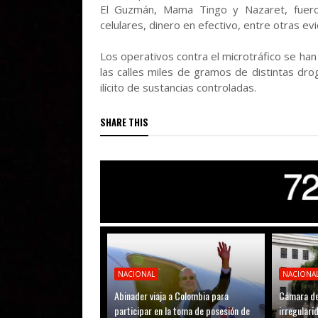
El Guzmán, Mama Tingo y Nazaret, fuer
celulares, dinero en efectivo, entre otras evi
Los operativos contra el microtráfico se han 
las calles miles de gramos de distintas drog
ilícito de sustancias controladas.
SHARE THIS
NACIONAL
NACIONA
Abinader viaja a Colombia para
Cámara de
participar en la toma de posesión de
irregular