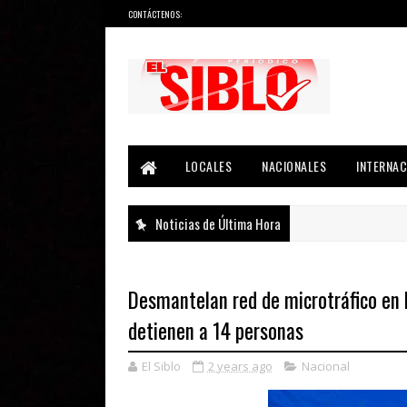
CONTÁCTENOS:
Noticias del País, la Región y Más...
LOCALES
NACIONALES
INTERNAC
Noticias de Última Hora
Desmantelan red de microtráfico en 
detienen a 14 personas
El Siblo
2 years ago
Nacional