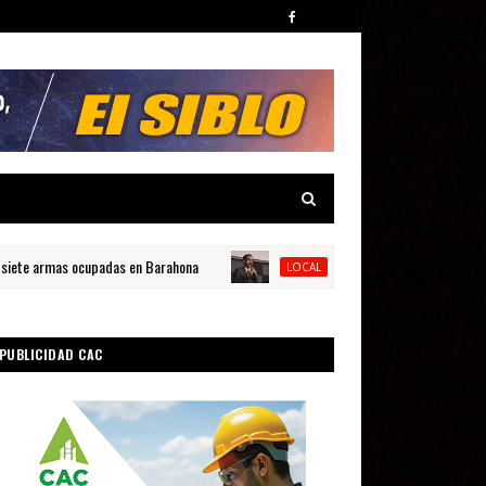
 armas ocupadas en Barahona
Muere hermana del catedrático uni
LOCAL
PUBLICIDAD CAC