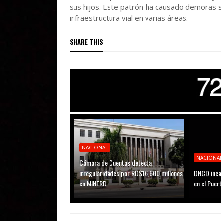
sus hijos. Este patrón ha causado demoras s
infraestructura vial en varias áreas.
SHARE THIS
NACIONAL
NACIONA
Cámara de Cuentas detecta
irregularidades por RD$16,600 millones
DNCD inca
en MINERD
en el Puer