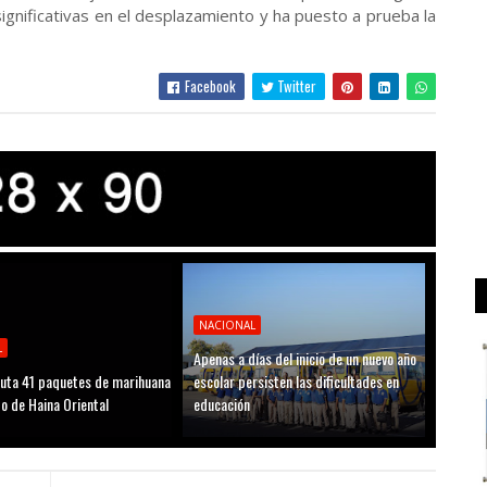
ignificativas en el desplazamiento y ha puesto a prueba la
Facebook
Twitter
NACIONAL
L
Apenas a días del inicio de un nuevo año
uta 41 paquetes de marihuana
escolar persisten las dificultades en
to de Haina Oriental
educación