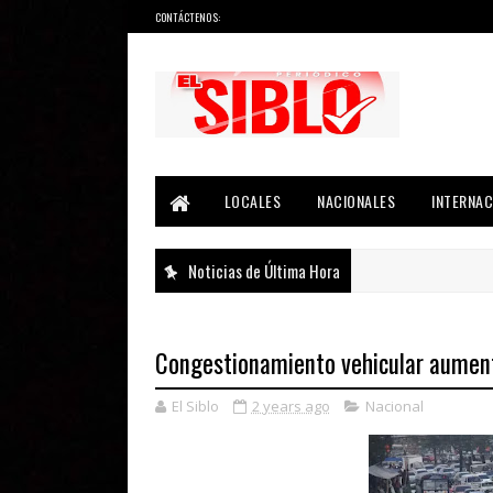
CONTÁCTENOS:
Noticias del País, la Región y Más...
LOCALES
NACIONALES
INTERNAC
Noticias de Última Hora
Congestionamiento vehicular aumenta
El Siblo
2 years ago
Nacional