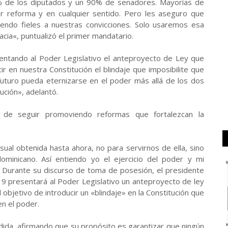
7% de los diputados y un 90% de senadores. Mayorías de
er reforma y en cualquier sentido. Pero les aseguro que
endo fieles a nuestras convicciones. Solo usaremos esa
acia«, puntualizó el primer mandatario.
entando al Poder Legislativo el anteproyecto de Ley que
r en nuestra Constitución el blindaje que imposibilite que
futuro pueda eternizarse en el poder más allá de los dos
ción», adelantó.
n de seguir promoviendo reformas que fortalezcan la
ual obtenida hasta ahora, no para servirnos de ella, sino
ominicano. Así entiendo yo el ejercicio del poder y mi
- Durante su discurso de toma de posesión, el presidente
19 presentará al Poder Legislativo un anteproyecto de ley
objetivo de introducir un «blindaje» en la Constitución que
n el poder.
dida, afirmando que su propósito es garantizar que ningún