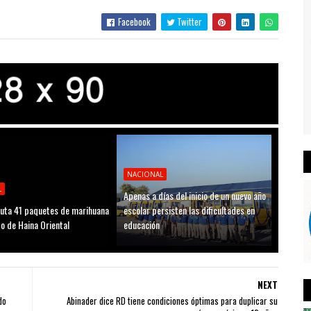
Facebook
Twitter
NACIONAL
L
Apenas a días del inicio de un nuevo año
uta 41 paquetes de marihuana
escolar persisten las dificultades en
to de Haina Oriental
educación
NEXT
do
Abinader dice RD tiene condiciones óptimas para duplicar su