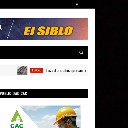
Las autoridades apresan tres personas y ocupan siete armas de
LOCAL
PUBLICIDAD CAC