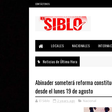
CONTÁCTENOS:
Noticias del País, la Región y Más...
LOCALES
NACIONALES
INTERNAC
Noticias de Última Hora
Abinader someterá reforma constituc
desde el lunes 19 de agosto
El Siblo
2 years ago
Nacional