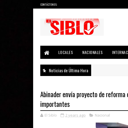
CONTÁCTENOS:
Noticias del País, la Región y Más...
LOCALES
NACIONALES
INTERNAC
Noticias de Última Hora
Abinader envía proyecto de reforma 
importantes
El Siblo
2 years ago
Nacional