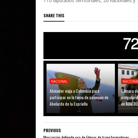
110 diputados territoriales, 20 nacionales y 
SHARE THIS
NACIONAL
NACIONA
Abinader viaja a Colombia para
Cámara de
participar en la toma de posesión de
irregular
Abelardo de la Espriella
en MINER
PREVIOUS
Marranzini defiende uso de Edesur de transformadores