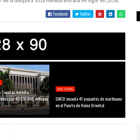
7 de la diáspora. Esta medida entraría en vigor en 2028.
Facebook
Twitter
L
NACIONAL
 Cuentas detecta
idades por RD$16,600 millones
DNCD incauta 41 paquetes de marihuana
D
en el Puerto de Haina Oriental