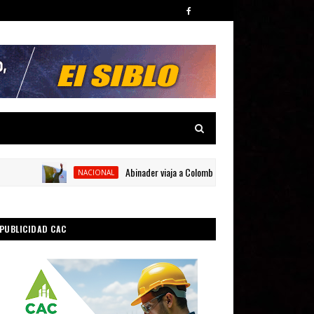
Abinader viaja a Colombia para participar en la toma de po
NACIONAL
PUBLICIDAD CAC