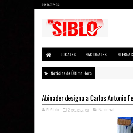
CONTÁCTENOS:
Noticias del País, la Región y Más...
LOCALES
NACIONALES
INTERNAC
Noticias de Última Hora
Abinader designa a Carlos Antonio 
El Siblo
2 years ago
Nacional