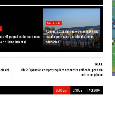
NACIONAL
L
Apenas a días del inicio de un nuevo año
uta 41 paquetes de marihuana
escolar persisten las dificultades en
to de Haina Oriental
educación
NEXT
ela del
OMS: Expansión de mpox requiere respuesta unificada, pero sin
entrar en pánico
BLOGGER
DISQUS
FACEBOOK