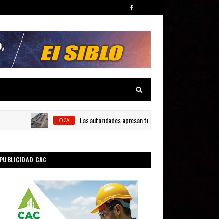
Las autoridades apresan tres personas y ocupan siete armas d
LOCAL
PUBLICIDAD CAC