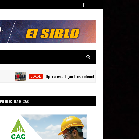
Operativos dejan tres detenidos y siete armas ocupadas en Bar
LOCAL
PUBLICIDAD CAC