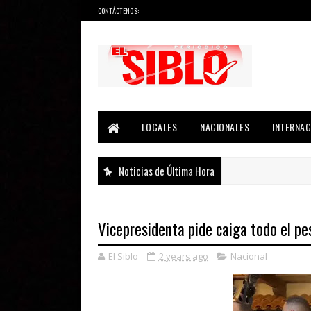
CONTÁCTENOS:
Noticias del País, la Región y Más...
LOCALES
NACIONALES
INTERNAC
Noticias de Última Hora
Vicepresidenta pide caiga todo el p
El Siblo
2 years ago
Nacional