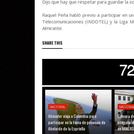
Dijo que hay que respetar para guardar la so
Raquel Peña habló previo a participar en u
Telecomunicaciones (INDOTEL) y la Liga Mu
Almirante.
SHARE THIS
NACIONAL
NACIONA
Abinader viaja a Colombia para
Cámara de
participar en la toma de posesión de
irregular
Abelardo de la Espriella
en MINER