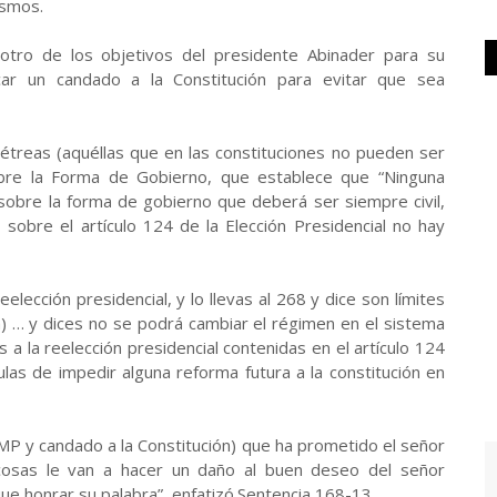
ismos.
otro de los objetivos del presidente Abinader para su
ar un candado a la Constitución para evitar que sea
pétreas (aquéllas que en las constituciones no pueden ser
sobre la Forma de Gobierno, que establece que “Ninguna
 sobre la forma de gobierno que deberá ser siempre civil,
 sobre el artículo 124 de la Elección Presidencial no hay
reelección presidencial, y lo llevas al 268 y dice son límites
a) … y dices no se podrá cambiar el régimen en el sistema
s a la reelección presidencial contenidas en el artículo 124
ulas de impedir alguna reforma futura a la constitución en
MP y candado a la Constitución) que ha prometido el señor
cosas le van a hacer un daño al buen deseo del señor
que honrar su palabra”, enfatizó.Sentencia 168-13