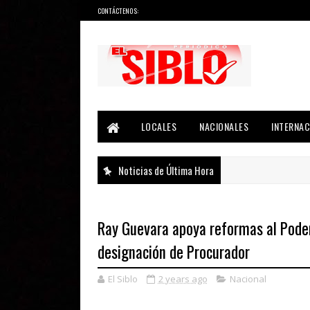
CONTÁCTENOS:
Noticias del País, la Región y Más...
LOCALES
NACIONALES
INTERNAC
Noticias de Última Hora
Ray Guevara apoya reformas al Poder 
designación de Procurador
El Siblo
2 years ago
Nacional