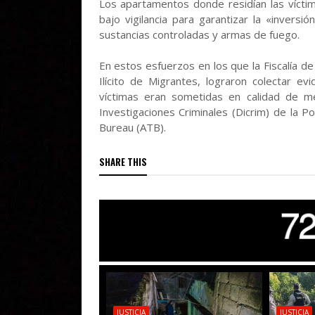
Los apartamentos donde residían las víctim
bajo vigilancia para garantizar la «invers
sustancias controladas y armas de fuego.
En estos esfuerzos en los que la Fiscalía de
Ilícito de Migrantes, lograron colectar evi
víctimas eran sometidas en calidad de m
Investigaciones Criminales (Dicrim) de la Pol
Bureau (ATB).
SHARE THIS
JUSTICIA
JUSTICIA