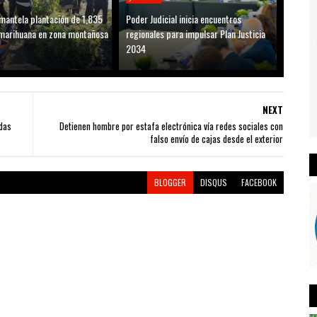
antela plantación de 1,835
Poder Judicial inicia encuentros
marihuana en zona montañosa
regionales para impulsar Plan Justicia
2034
NEXT
adas
Detienen hombre por estafa electrónica vía redes sociales con
falso envío de cajas desde el exterior
BLOGGER
DISQUS
FACEBOOK