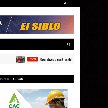
Operativos dejan tres detenidos y siete armas ocupadas en 
LOCAL
PUBLICIDAD CAC