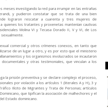
res meses investigando la red para irrumpir en las entrañas
randi, y pudieron constatar que se trata de una bien
onde lograron rescatar a cuarenta y tres mujeres de
 a quienes los tratantes y proxenetas mantenían cautivas
idenciales Molina VI y Tecasa Dorado II, V y VI, de Los
s sexualmente.
sexual comercial y otros crímenes conexos, en tanto que
izarse de un lugar a otro, y es por esto que el ministerio
5 allanamientos y los organismos involucrados se incautaron
documentales y otras testimoniales, que vinculan a los
nga la prisión preventiva y se declare complejo el proceso,
nales por violación a los artículos 1 (literales A y H), 3 y
Tráfico Ilícito de Migrantes y Trata de Personas; artículos
ominicano, que tipifican la asociación de malhechores y el
 del Estado dominicano.