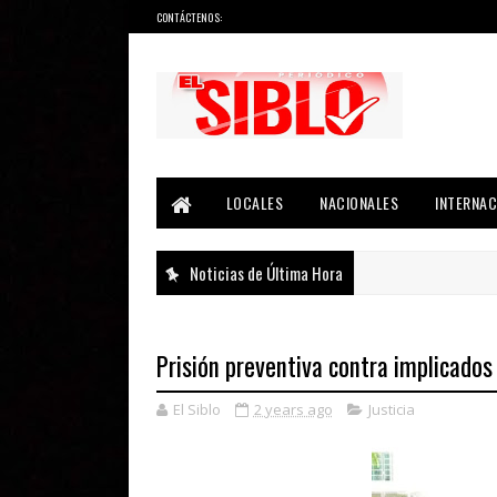
CONTÁCTENOS:
Noticias del País, la Región y Más...
LOCALES
NACIONALES
INTERNAC
Noticias de Última Hora
Prisión preventiva contra implicados 
El Siblo
2 years ago
Justicia