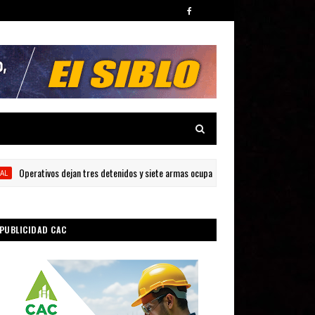
perativos dejan tres detenidos y siete armas ocupadas en Barahona
LO
PUBLICIDAD CAC