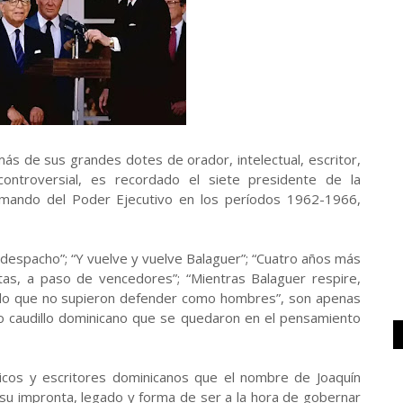
más de sus grandes dotes de orador, intelectual, escritor,
 controversial, es recordado el siete presidente de la
l mando del Poder Ejecutivo en los períodos 1962-1966,
 despacho”; “Y vuelve y vuelve Balaguer”; “Cuatro años más
as, a paso de vencedores”; “Mientras Balaguer respire,
s lo que no supieron defender como hombres”, son apenas
mo caudillo dominicano que se quedaron en el pensamiento
líticos y escritores dominicanos que el nombre de Joaquín
, su impronta, legado y forma de ser a la hora de gobernar