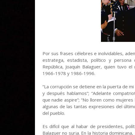
Por sus frases célebres e inolvidables, ade
estratega, estadista, político y persona
República, Joaquín Balaguer, quien tuvo e
1966-1978 y 1986-1996.
“La corrupción se detiene en la puerta de mi
y después hablamos”; “Adelante compatriot
que nadie aspire”; “No lloren como mujere
algunas de las tantas expresiones del últi
del pueblo.
Es difícil que al habar de presidentes, po
Balaguer no surja. En la historia dominicana