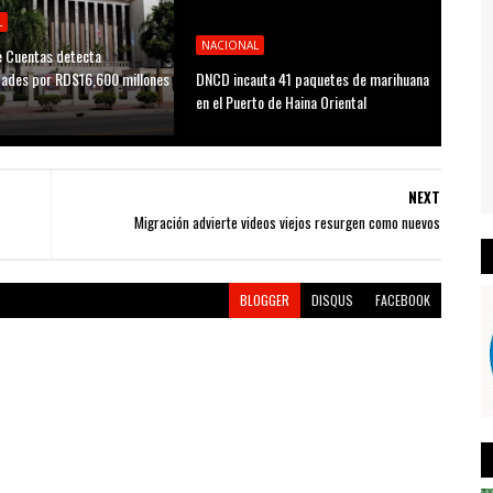
L
NACIONAL
 Cuentas detecta
idades por RD$16,600 millones
DNCD incauta 41 paquetes de marihuana
D
en el Puerto de Haina Oriental
NEXT
Migración advierte videos viejos resurgen como nuevos
BLOGGER
DISQUS
FACEBOOK