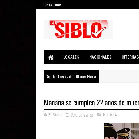
CONTÁCTENOS:
Noticias del País, la Región y Más...
LOCALES
NACIONALES
INTERNAC
Noticias de Última Hora
Mañana se cumplen 22 años de muer
El Siblo
2 years ago
Nacional