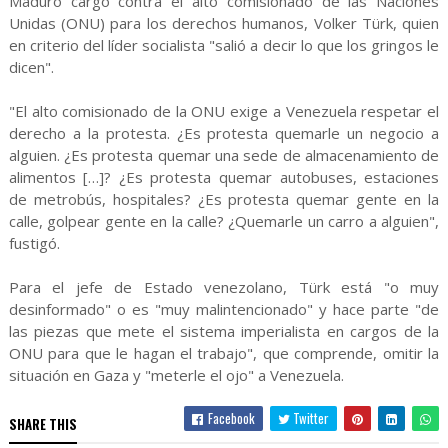
Maduro cargó contra el alto comisionado de las Naciones
Unidas (ONU) para los derechos humanos, Volker Türk, quien
en criterio del líder socialista "salió a decir lo que los gringos le
dicen".
"El alto comisionado de la ONU exige a Venezuela respetar el
derecho a la protesta. ¿Es protesta quemarle un negocio a
alguien. ¿Es protesta quemar una sede de almacenamiento de
alimentos […]? ¿Es protesta quemar autobuses, estaciones
de metrobús, hospitales? ¿Es protesta quemar gente en la
calle, golpear gente en la calle? ¿Quemarle un carro a alguien",
fustigó.
Para el jefe de Estado venezolano, Türk está "o muy
desinformado" o es "muy malintencionado" y hace parte "de
las piezas que mete el sistema imperialista en cargos de la
ONU para que le hagan el trabajo", que comprende, omitir la
situación en Gaza y "meterle el ojo" a Venezuela.
Facebook
Twitter
SHARE THIS