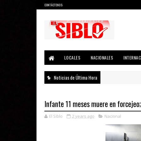
CONTÁCTENOS:
Noticias del País, la Región y Más...
LOCALES
NACIONALES
INTERNAC
Noticias de Última Hora
Infante 11 meses muere en forcejeo;
El Siblo
2 years ago
Nacional