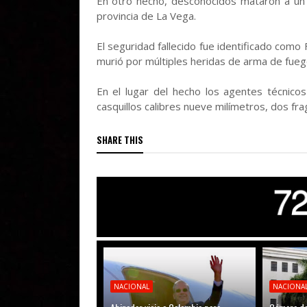
En otro hecho, desconocidos mataron a un v
provincia de La Vega.
El seguridad fallecido fue identificado co
murió por múltiples heridas de arma de fueg
En el lugar del hecho los agentes técnicos 
casquillos calibres nueve milímetros, dos fr
SHARE THIS
NACIONAL
NACIONA