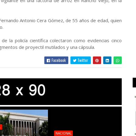
igilante en una factoría de arroz en Rancho Viejo, en la
mo Fernando Antonio Cera Gómez, de 55 años de edad, quien
o.
de la policía científica colectaron como evidencias cinco
agmentos de proyectil mutilados y una cápsula.
Facebook
Twitter
L
NACIONAL