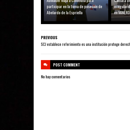
Abinader viaja a Colombia para
Cámara de
participar en la toma de posesión de
irregular
Abelardo de la Espriella
en MINER
PREVIOUS
SCJ establece referimiento es una institución protege derec
POST
COMMENT
No hay comentarios