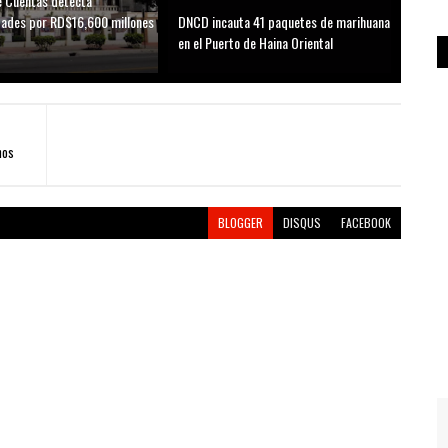
 Cuentas detecta
idades por RD$16,600 millones
DNCD incauta 41 paquetes de marihuana
D
en el Puerto de Haina Oriental
hos
BLOGGER
DISQUS
FACEBOOK