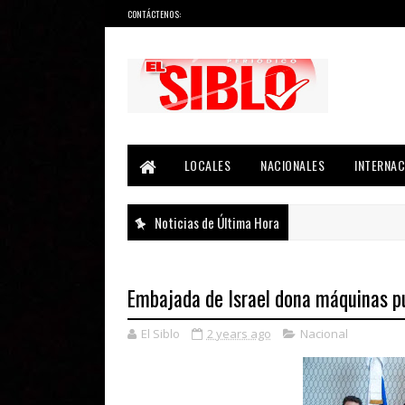
CONTÁCTENOS:
Noticias del País, la Región y Más...
LOCALES
NACIONALES
INTERNAC
Noticias de Última Hora
Embajada de Israel dona máquinas p
El Siblo
2 years ago
Nacional