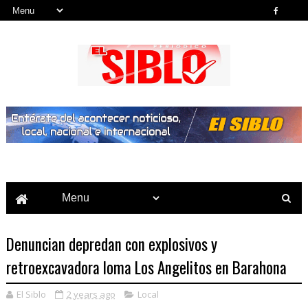
Noticias del País, la Región y Más...
Denuncian depredan con explosivos y
retroexcavadora loma Los Angelitos en Barahona
El Siblo
2 years ago
Local