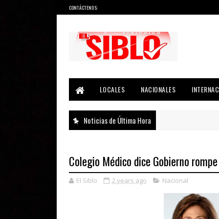
CONTÁCTENOS:
Noticias del País, la Región y Más...
LOCALES
NACIONALES
INTERNAC
Noticias de Última Hora
Colegio Médico dice Gobierno rompe 
El Siblo
2 years ago
Nacional