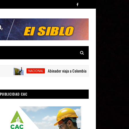
Abinader viaja a Colombia para participar en la toma de pose
NACIONAL
PUBLICIDAD CAC