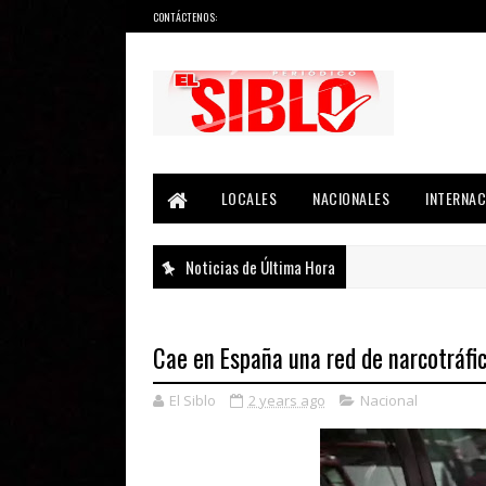
CONTÁCTENOS:
Noticias del País, la Región y Más...
LOCALES
NACIONALES
INTERNAC
Noticias de Última Hora
Cae en España una red de narcotráfi
El Siblo
2 years ago
Nacional