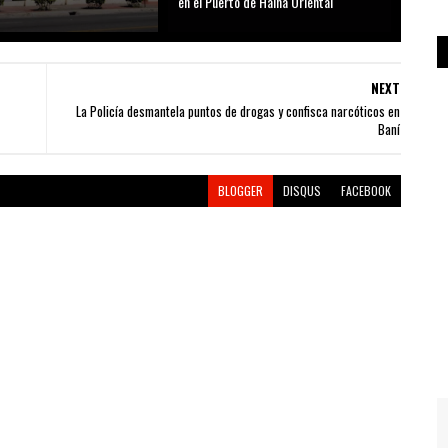
D
en el Puerto de Haina Oriental
NEXT
La Policía desmantela puntos de drogas y confisca narcóticos en
Baní
BLOGGER
DISQUS
FACEBOOK