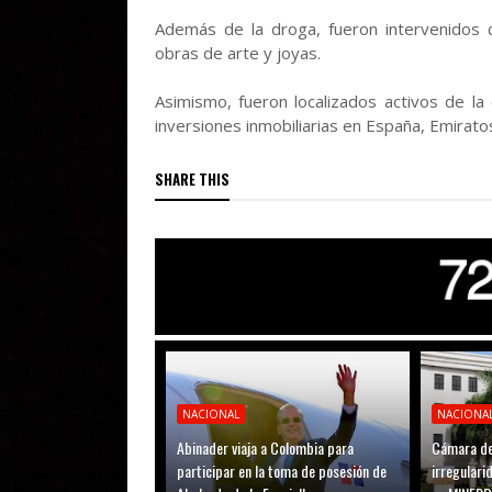
Además de la droga, fueron intervenidos d
obras de arte y joyas.
Asimismo, fueron localizados activos de la
inversiones inmobiliarias en España, Emirato
SHARE THIS
NACIONAL
NACIONA
Abinader viaja a Colombia para
Cámara de
participar en la toma de posesión de
irregular