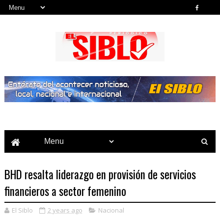
Noticias del País, la Región y Más...
BHD resalta liderazgo en provisión de servicios
financieros a sector femenino
El Siblo
2 years ago
Nacional