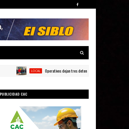
Operativos dejan tres detenidos y siete armas ocupadas en Ba
LOCAL
PUBLICIDAD CAC