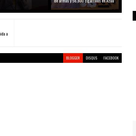
de armas y 56,800 cigarrillos en Azua
ida a
BLOGGER
DISQUS
FACEBOOK