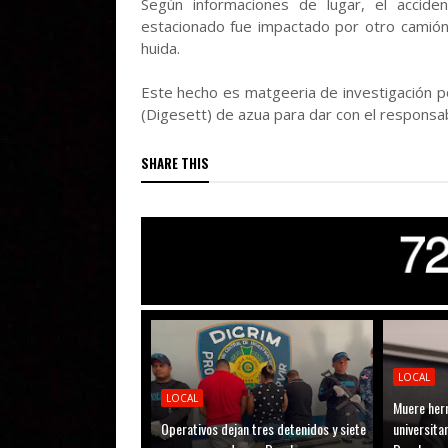
Según informaciones de lugar, el accide
estacionado fue impactado por otro camión
huida.
Este hecho es matgeeria de investigación p
(Digesett) de azua para dar con el responsab
SHARE THIS
LOCAL
LOCAL
Muere her
Operativos dejan tres detenidos y siete
universitar