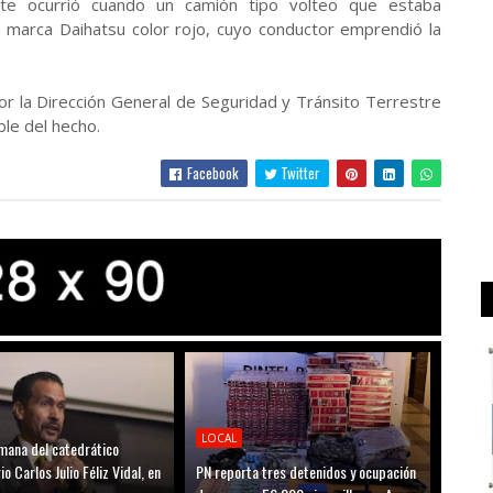
nte ocurrió cuando un camión tipo volteo que estaba
 marca Daihatsu color rojo, cuyo conductor emprendió la
or la Dirección General de Seguridad y Tránsito Terrestre
le del hecho.
Facebook
Twitter
LOCAL
mana del catedrático
io Carlos Julio Féliz Vidal, en
PN reporta tres detenidos y ocupación