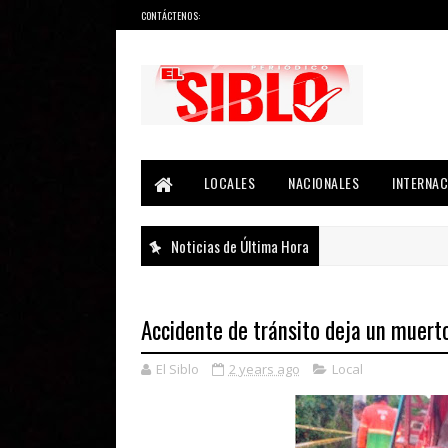
CONTÁCTENOS:
Noticias del País, la Región y Más...
LOCALES
NACIONALES
INTERNAC
Noticias de Última Hora
Accidente de tránsito deja un muert
El Siblo
2 years ago
Local