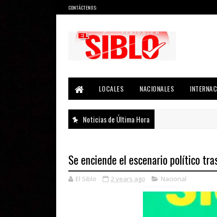
CONTÁCTENOS:
Noticias del País, la Región y Más...
LOCALES
NACIONALES
INTERNAC
Noticias de Última Hora
Se enciende el escenario político tr
El Siblo
2 years ago
Nacional