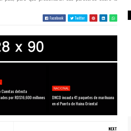
Facebook
Twitter
L
NACIONAL
 Cuentas detecta
idades por RD$16,600 millones
DNCD incauta 41 paquetes de marihuana
D
en el Puerto de Haina Oriental
NEXT