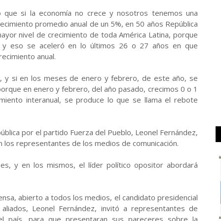
jo que si la economía no crece y nosotros tenemos una
crecimiento promedio anual de un 5%, en 50 años República
mayor nivel de crecimiento de toda América Latina, porque
 y eso se aceleró en lo últimos 26 o 27 años en que
ecimiento anual.
 y si en los meses de enero y febrero, de este año, se
 porque en enero y febrero, del año pasado, crecimos 0 o 1
miento interanual, se produce lo que se llama el rebote
epública por el partido Fuerza del Pueblo, Leonel Fernández,
on los representantes de los medios de comunicación.
es, y en los mismos, el líder político opositor abordará
nsa, abierto a todos los medios, el candidato presidencial
 aliados, Leonel Fernández, invitó a representantes de
del país, para que presentaran sus pareceres sobre la