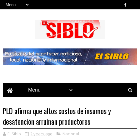
Noticias del País, la Región y Más...
PLD afirma que altos costos de insumos y
desatención arruinan productores
El Siblo
2 years ago
Nacional