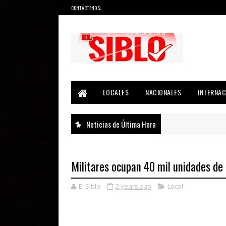
CONTÁCTENOS:
Noticias del País, la Región y Más...
LOCALES
NACIONALES
INTERNAC
Noticias de Última Hora
Militares ocupan 40 mil unidades de 
El Siblo
2 years ago
Local