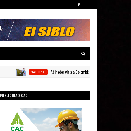
Abinader viaja a Colombia para participar en la toma de pos
NACIONAL
PUBLICIDAD CAC